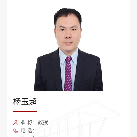
杨玉超
职 称：教授
电 话：