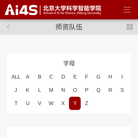
师资队伍
字母
ALL
A
B
C
D
E
F
G
H
I
J
K
L
M
N
O
P
Q
R
S
T
U
V
W
X
Y
Z