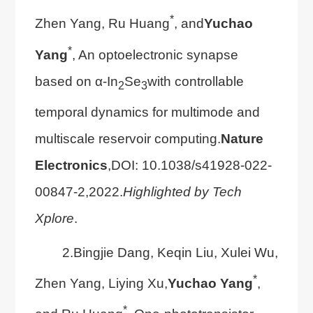
*
Zhen Yang, Ru Huang
, and
Yuchao
*
Yang
, An optoelectronic synapse
based on α-In
Se
with controllable
2
3
temporal dynamics for multimode and
multiscale reservoir computing.
Nature
Electronics
,DOI: 10.1038/s41928-022-
00847-2,2022.
Highlighted by Tech
Xplore
.
2.Bingjie Dang, Keqin Liu, Xulei Wu,
*
Zhen Yang, Liying Xu,
Yuchao Yang
,
*