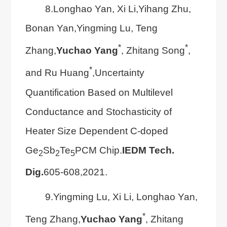
8.Longhao Yan, Xi Li,Yihang Zhu,
Bonan Yan,Yingming Lu, Teng
*
*
Zhang,
Yuchao Yang
, Zhitang Song
,
*
and Ru Huang
,Uncertainty
Quantification Based on Multilevel
Conductance and Stochasticity of
Heater Size Dependent C-doped
Ge
Sb
Te
PCM Chip.
IEDM Tech.
2
2
5
Dig.
605-608,2021.
9.Yingming Lu, Xi Li, Longhao Yan,
*
Teng Zhang,
Yuchao Yang
, Zhitang