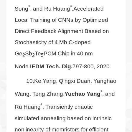
*
*
Song
, and Ru Huang
,Accelerated
Local Training of CNNs by Optimized
Direct Feedback Alignment Based on
Stochasticity of 4 Mb C-doped
Ge
Sb
Te
PCM Chip in 40 nm
2
2
5
Node.
IEDM Tech. Dig.
797-800, 2020.
10.Ke Yang, Qingxi Duan, Yanghao
*
Wang, Teng Zhang,
Yuchao Yang
, and
*
Ru Huang
, Transiently chaotic
simulated annealing based on intrinsic
nonlinearity of memristors for efficient