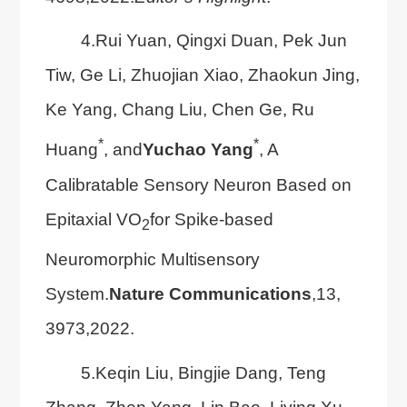
4.Rui Yuan, Qingxi Duan, Pek Jun
Tiw, Ge Li, Zhuojian Xiao, Zhaokun Jing,
Ke Yang, Chang Liu, Chen Ge, Ru
*
*
Huang
, and
Yuchao Yang
, A
Calibratable Sensory Neuron Based on
Epitaxial VO
for Spike-based
2
Neuromorphic Multisensory
System.
Nature Communications
,13,
3973,2022.
5.Keqin Liu, Bingjie Dang, Teng
Zhang, Zhen Yang, Lin Bao, Liying Xu,