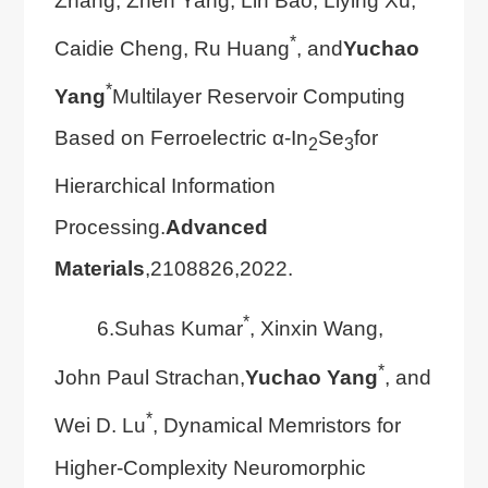
*
Caidie Cheng, Ru Huang
, and
Yuchao
*
Yang
Multilayer Reservoir Computing
Based on Ferroelectric α-In
Se
for
2
3
Hierarchical Information
Processing.
Advanced
Materials
,2108826,2022.
*
6.Suhas Kumar
, Xinxin Wang,
*
John Paul Strachan,
Yuchao Yang
, and
*
Wei D. Lu
, Dynamical Memristors for
Higher-Complexity Neuromorphic