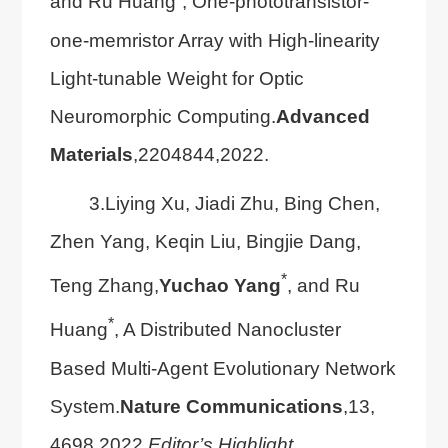
and Ru Huang
, One-phototransistor-
one-memristor Array with High-linearity
Light-tunable Weight for Optic
Neuromorphic Computing.
Advanced
Materials
,2204844,2022.
3.Liying Xu, Jiadi Zhu, Bing Chen,
Zhen Yang, Keqin Liu, Bingjie Dang,
*
Teng Zhang,
Yuchao Yang
, and Ru
*
Huang
, A Distributed Nanocluster
Based Multi-Agent Evolutionary Network
System.
Nature Communications
,13,
4698,2022.
Editor’s Highlight
.