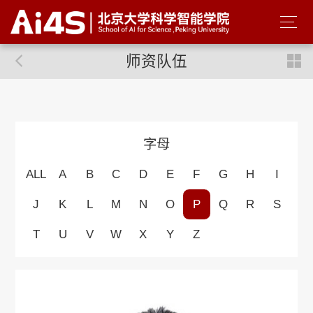
师资队伍
字母
ALL
A
B
C
D
E
F
G
H
I
J
K
L
M
N
O
P
Q
R
S
T
U
V
W
X
Y
Z