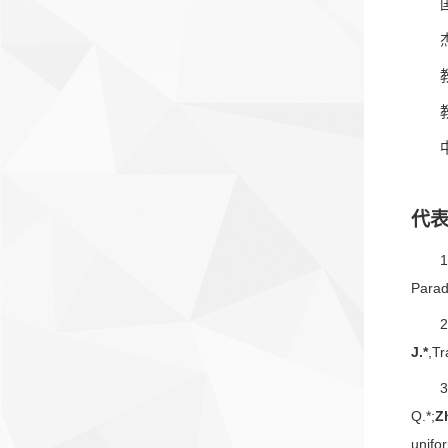
代
1
Parad
2
J.*
,T
3
Q.*;
Z
unifor