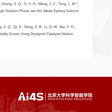
; Zhang, S. Q.; Yi, X. H.; Wang, J. Z.; Tong. L. M.*;
ugh Solution-Phase van der Waals Epitaxy.
Science
Z. Q.; Qi, K.; Deng, S. B.; Li, Q. W.; Bai, X. D.;
irality Grown Using Designed Catalysts,
Nature
,