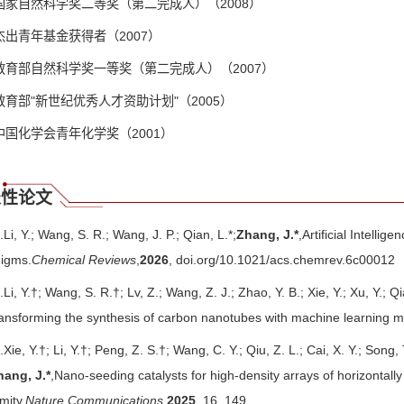
国家自然科学奖二等奖（第二完成人）（2008）
杰出青年基金获得者（2007）
教育部自然科学奖一等奖（第二完成人）（2007）
教育部"新世纪优秀人才资助计划"（2005）
中国化学会青年化学奖（2001）
表性论文
.Li, Y.; Wang, S. R.; Wang, J. P.; Qian, L.*;
Zhang, J.*
,Artificial Intelli
igms.
Chemical Reviews
,
2026
, doi.org/10.1021/acs.chemrev.6c00012
.Li, Y.†; Wang, S. R.†; Lv, Z.; Wang, Z. J.; Zhao, Y. B.; Xie, Y.; Xu, Y.; Q
ransforming the synthesis of carbon nanotubes with machine learning 
.Xie, Y.†; Li, Y.†; Peng, Z. S.†; Wang, C. Y.; Qiu, Z. L.; Cai, X. Y.; Song, 
hang, J.*
,Nano-seeding catalysts for high-density arrays of horizontal
mity.
Nature Communications
,
2025
, 16, 149.