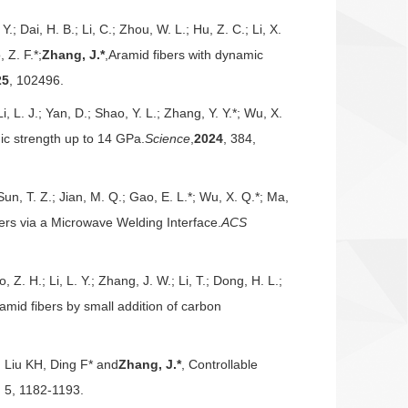
 Y.; Dai, H. B.; Li, C.; Zhou, W. L.; Hu, Z. C.; Li, X.
 Z. F.*;
Zhang, J.*
,Aramid fibers with dynamic
25
, 102496.
Li, L. J.; Yan, D.; Shao, Y. L.; Zhang, Y. Y.*; Wu, X.
ic strength up to 14 GPa.
Science
,
2024
, 384,
Sun, T. Z.; Jian, M. Q.; Gao, E. L.*; Wu, X. Q.*; Ma,
ers via a Microwave Welding Interface.
ACS
o, Z. H.; Li, L. Y.; Zhang, J. W.; Li, T.; Dong, H. L.;
amid fibers by small addition of carbon
Liu KH, Ding F* and
Zhang, J.*
, Controllable
, 5, 1182-1193.