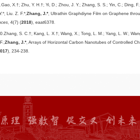
.Gao, X.†; Zhu, Y. H.†; Yi, D.; Zhou, J. Y.; Zhang, S. S.; Yin, C.; Ding, F.
.*; Liu. Z. F.*;
Zhang, J.*
, Ultrathin Graphdiyne Film on Graphene thro
nces
, 4(7) (
2018
), eaat6378.
0.Zhang, S. C.†; Kang, L. X.†; Wang, X.; Tong, L. M.; Yang, L. W.; Wang, 
F.;
Zhang, J.*
, Arrays of Horizontal Carbon Nanotubes of Controlled Ch
2017
), 234-238.