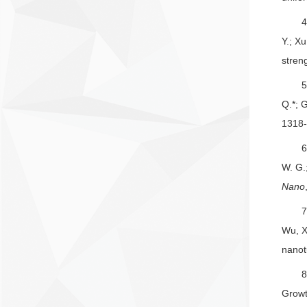
4
Y.; Xu
stren
5
Q.*; G
1318-
6
W. G.;
Nano
7
Wu, X.
nanot
8
Growt