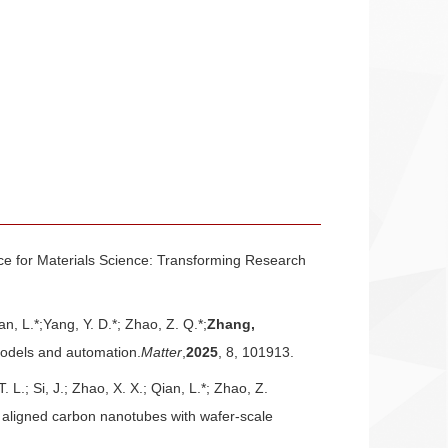
gence for Materials Science: Transforming Research
ian, L.*;Yang, Y. D.*; Zhao, Z. Q.*;
Zhang,
models and automation.
Matter
,
2025
, 8, 101913.
T. L.; Si, J.; Zhao, X. X.; Qian, L.*; Zhao, Z.
ly aligned carbon nanotubes with wafer-scale