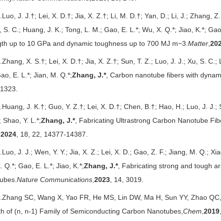
.Luo, J. J.†; Lei, X. D.†; Jia, X. Z.†; Li, M. D.†; Yan, D.; Li, J.; Zhang, Z.
, S. C.; Huang, J. K.; Tong, L. M.; Gao, E. L.*; Wu, X. Q.*; Jiao, K.*; Gao,
gth up to 10 GPa and dynamic toughness up to 700 MJ m−3.
Matter
,
20
.Zhang, X. S.†; Lei, X. D.†; Jia, X. Z.†; Sun, T. Z.; Luo, J. J.; Xu, S. C.; 
ao, E. L.*; Jian, M. Q.*;
Zhang, J.*
, Carbon nanotube fibers with dynam
1323.
.Huang, J. K.†; Guo, Y. Z.†; Lei, X. D.†; Chen, B.†; Hao, H.; Luo, J. J.; 
 Shao, Y. L.*;
Zhang, J.*
, Fabricating Ultrastrong Carbon Nanotube Fib
,
2024
, 18, 22, 14377-14387.
.Luo, J. J.; Wen, Y. Y.; Jia, X. Z.; Lei, X. D.; Gao, Z. F.; Jiang, M. Q.; Xia
 Q.*; Gao, E. L.*; Jiao, K.*;
Zhang, J.*
, Fabricating strong and tough ar
ubes.
Nature Communications
,
2023
, 14, 3019.
.Zhang SC, Wang X, Yao FR, He MS, Lin DW, Ma H, Sun YY, Zhao QC, 
h of (n, n-1) Family of Semiconducting Carbon Nanotubes,
Chem
,
2019