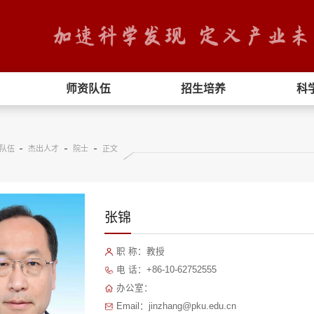
师资队伍
招生培养
科
队伍
杰出人才
院士
正文
张锦
职 称：教授
电 话：+86-10-62752555
办公室：
Email：jinzhang@pku.edu.cn