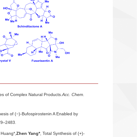
es of Complex Natural Products.
Acc. Chem.
esis of (−)-Bufospirostenin A Enabled by
79–2483.
 Huang*,
Zhen Yang*
, Total Synthesis of (+)-