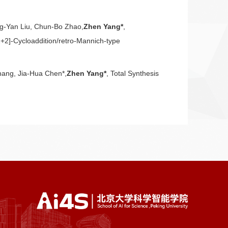
ng-Yan Liu, Chun-Bo Zhao,
Zhen Yang*
,
[2+2]-Cycloaddition/retro-Mannich-type
ang, Jia-Hua Chen*,
Zhen Yang*
, Total Synthesis