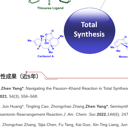
性成果（近5年）
.
Zhen Yang*
, Navigating the Pauson–Khand Reaction in Total Synthes
2021
, 54(3), 556–568.
. Jun Huang*, Tingting Cao, Zhongchao Zhang,
Zhen Yang*
, Semisynth
santonin Rearrangement Reaction.
J. Am. Chem. Soc.
2022
,
144
(6), 24
. Zhongchao Zhang, Sijia Chen, Fu Tang, Kai Guo, Xin-Ting Liang, Jun