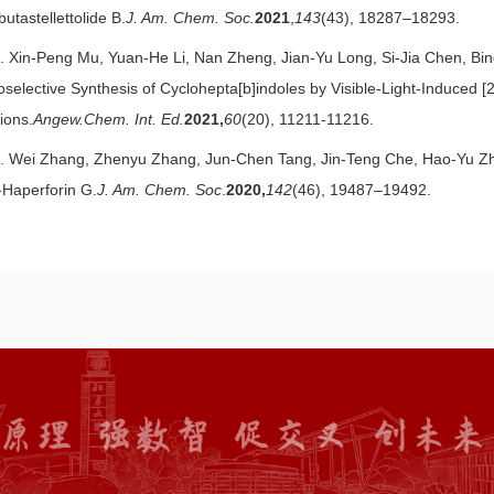
utastellettolide B.
J. Am. Chem. Soc.
2021
,
143
(43), 18287–18293.
. Xin-Peng Mu, Yuan-He Li, Nan Zheng, Jian-Yu Long, Si-Jia Chen, Bi
oselective Synthesis of Cyclohepta[b]indoles by Visible-Light-Induced 
ions.
Angew.Chem. Int. Ed.
2021,
60
(20), 11211-11216.
. Wei Zhang, Zhenyu Zhang, Jun-Chen Tang, Jin-Teng Che, Hao-Yu Zh
)-Haperforin G.
J. Am. Chem. Soc
.
2020,
142
(46), 19487–19492.