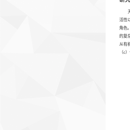
活性
角色
的复
从有
（c