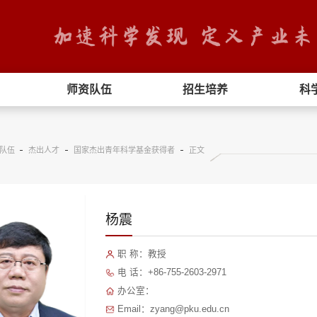
师资队伍
招生培养
科
队伍
杰出人才
国家杰出青年科学基金获得者
正文
杨震
职 称：教授
电 话：+86-755-2603-2971
办公室：
Email：zyang@pku.edu.cn